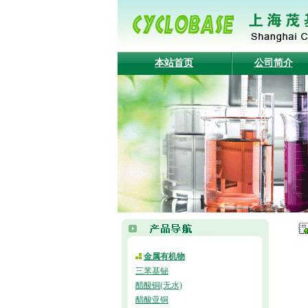
本站首页
公司简介
金属有机物
三苯基铋
醋酸铜(无水)
醋酸亚铜