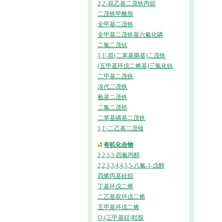
2,2'-双乙基二茂铁丙烷
二茂铁甲酰胺
全甲基二茂铁
全甲基二茂铁基六氟化磷
二氯二茂钛
1,1'-双(二苯基膦基)二茂铁
(五甲基环戊二烯基)三氯化钛
二甲基二茂铁
溴代二茂铁
氨基二茂铁
二氯二茂锆
二苯基磷基二茂铁
1,1'-二乙基二茂镍
有机化合物
2,2,3,3-四氟丙醇
2,2,3,3,4,4,5,5-八氟-1-戊醇
四烯丙基硅烷
丁基环戊二烯
二乙基双环戊二烯
五甲基环戊二烯
O-(三甲基硅)羟胺