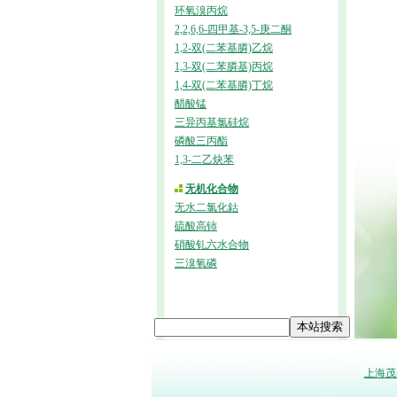
环氧溴丙烷
2,2,6,6-四甲基-3,5-庚二酮
1,2-双(二苯基膦)乙烷
1,3-双(二苯膦基)丙烷
1,4-双(二苯基膦)丁烷
醋酸锰
三异丙基氯硅烷
磷酸三丙酯
1,3-二乙炔苯
无机化合物
无水二氯化鈷
硫酸高铈
硝酸钆六水合物
三溴氧磷
上海茂