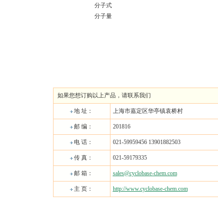
分子式
分子量
如果您想订购以上产品，请联系我们
地 址：
上海市嘉定区华亭镇袁桥村
邮 编：
201816
电 话：
021-59959456 13901882503
传 真：
021-59179335
邮 箱：
sales@cyclobase-chem.com
主 页：
http://www.cyclobase-chem.com