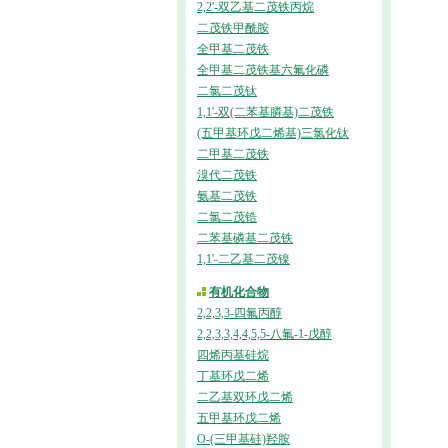
2,2'-双乙基二茂铁丙烷
二茂铁甲酰胺
全甲基二茂铁
全甲基二茂铁基六氟化磷
二氯二茂钛
1,1'-双(二苯基膦基)二茂铁
(五甲基环戊二烯基)三氯化钛
二甲基二茂铁
溴代二茂铁
氨基二茂铁
二氯二茂锆
二苯基磷基二茂铁
1,1'-二乙基二茂镍
有机化合物
2,2,3,3-四氟丙醇
2,2,3,3,4,4,5,5-八氟-1-戊醇
四烯丙基硅烷
丁基环戊二烯
二乙基双环戊二烯
五甲基环戊二烯
O-(三甲基硅)羟胺