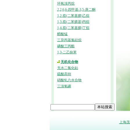
环氧溴丙烷
2,2,6,6-四甲基-3,5-庚二酮
1,2-双(二苯基膦)乙烷
1,3-双(二苯膦基)丙烷
1,4-双(二苯基膦)丁烷
醋酸锰
三异丙基氯硅烷
磷酸三丙酯
1,3-二乙炔苯
无机化合物
无水二氯化鈷
硫酸高铈
硝酸钆六水合物
三溴氧磷
上海茂