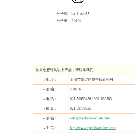
C
H
FeO
分子式
11
10
分子量
214.04
如果您想订购以上产品，请联系我们
地 址：
上海市嘉定区华亭镇袁桥村
邮 编：
201816
电 话：
021-59959456 13901882503
传 真：
021-59179335
邮 箱：
sales@cyclobase-chem.com
主 页：
http://www.cyclobase-chem.com