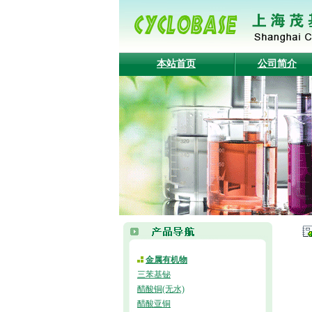
本站首页
公司简介
金属有机物
三苯基铋
醋酸铜(无水)
醋酸亚铜