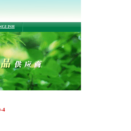
NGLISH
-4