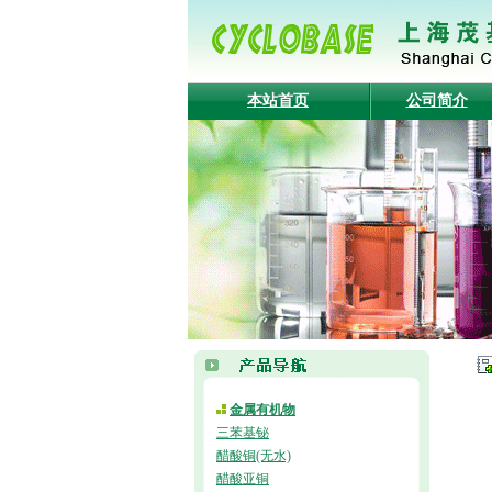
本站首页
公司简介
金属有机物
三苯基铋
醋酸铜(无水)
醋酸亚铜