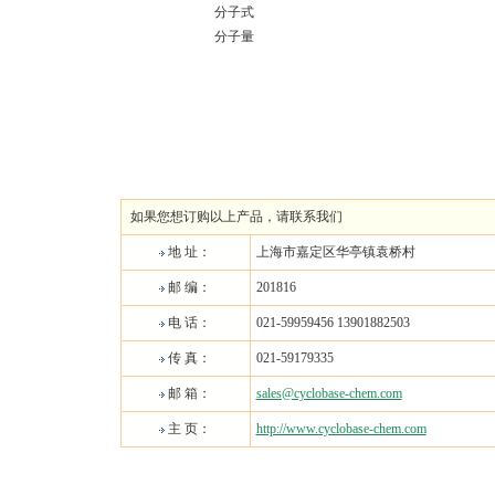
分子式
分子量
如果您想订购以上产品，请联系我们
地 址：
上海市嘉定区华亭镇袁桥村
邮 编：
201816
电 话：
021-59959456 13901882503
传 真：
021-59179335
邮 箱：
sales@cyclobase-chem.com
主 页：
http://www.cyclobase-chem.com