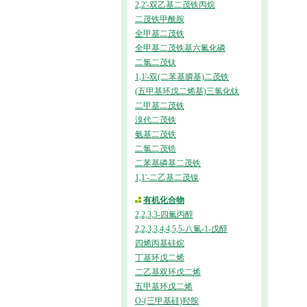
2,2'-双乙基二茂铁丙烷
二茂铁甲酰胺
全甲基二茂铁
全甲基二茂铁基六氟化磷
二氯二茂钛
1,1'-双(二苯基膦基)二茂铁
(五甲基环戊二烯基)三氯化钛
二甲基二茂铁
溴代二茂铁
氨基二茂铁
二氯二茂锆
二苯基磷基二茂铁
1,1'-二乙基二茂镍
有机化合物
2,2,3,3-四氟丙醇
2,2,3,3,4,4,5,5-八氟-1-戊醇
四烯丙基硅烷
丁基环戊二烯
二乙基双环戊二烯
五甲基环戊二烯
O-(三甲基硅)羟胺