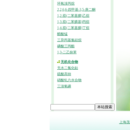
环氧溴丙烷
2,2,6,6-四甲基-3,5-庚二酮
1,2-双(二苯基膦)乙烷
1,3-双(二苯膦基)丙烷
1,4-双(二苯基膦)丁烷
醋酸锰
三异丙基氯硅烷
磷酸三丙酯
1,3-二乙炔苯
无机化合物
无水二氯化鈷
硫酸高铈
硝酸钆六水合物
三溴氧磷
上海茂